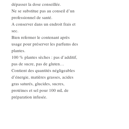
dépasser la dose conseillée.
Ne se substitue pas au conseil d’un
professionnel de santé.
A conserver dans un endroit frais et
sec.
Bien refermer le contenant après
usage pour préserver les parfums des
plantes.
100 % plantes sèches : pas d’additif,
pas de sucre, pas de gluten…
Contient des quantités négligeables
d’énergie, matières grasses, acides
gras saturés, glucides, sucres,
protéines et sel pour 100 mL de
préparation infusée.
Les plantes sélectionnées figurent
toutes sur la liste des plantes libérées
et respectent le Décret no 2008-841