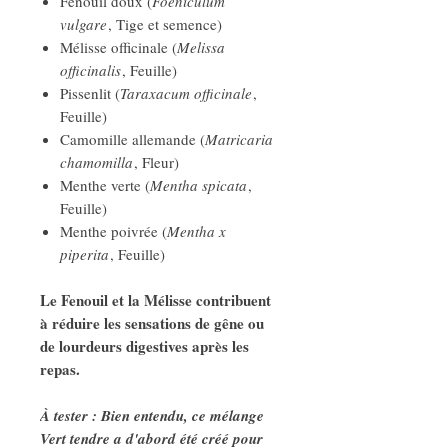
Fenouil doux (
Foeniculum
vulgare
, Tige et semence)
Mélisse officinale (
Melissa
officinalis
, Feuille)
Pissenlit (
Taraxacum officinale
,
Feuille)
Camomille allemande (
Matricaria
chamomilla
, Fleur)
Menthe verte (
Mentha spicata
,
Feuille)
Menthe poivrée (
Mentha x
piperita
, Feuille)
Le Fenouil et la Mélisse contribuent
à réduire les sensations de gêne ou
de lourdeurs digestives après les
repas.
À tester : Bien entendu, ce mélange
Vert tendre a d'abord été créé pour