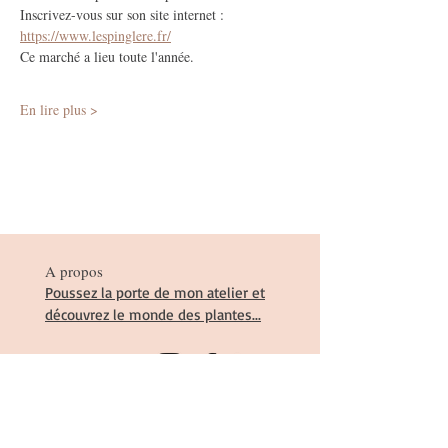
Inscrivez-vous sur son site internet : 
https://www.lespinglere.fr/
Ce marché a lieu toute l'année.
En lire plus >
A propos
Poussez la porte de mon atelier et
découvrez le monde des plantes...
Suivez-moi
Mentions légales et CGV