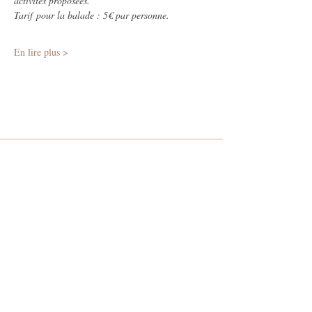
activités proposées.
Tarif pour la balade : 5€ par personne.
En lire plus >
A propos
Poussez la porte de mon atelier et
découvrez le monde des plantes...
Suivez-moi
Mentions légales et CGV