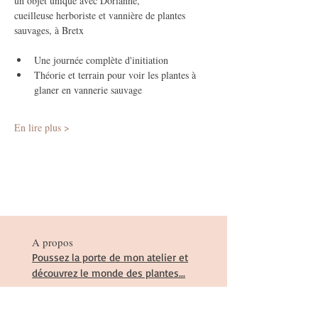
un objet unique avec Dorianne,
cueilleuse herboriste et vannière de plantes 
sauvages, à Bretx
Une journée complète d'initiation 
Théorie et terrain pour voir les plantes à 
glaner en vannerie sauvage
En lire plus >
A propos
Poussez la porte de mon atelier et
découvrez le monde des plantes...
Suivez-moi