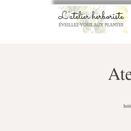
Ate
Init