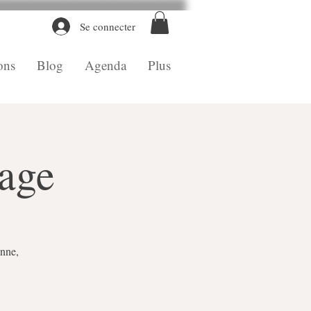
Se connecter
ons
Blog
Agenda
Plus
vage
anne,