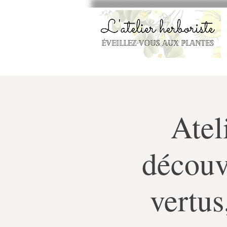
Atel
découve
vertus