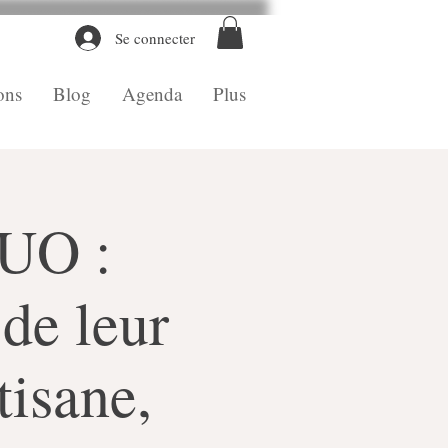
Se connecter
ons
Blog
Agenda
Plus
DUO :
 de leur
tisane,