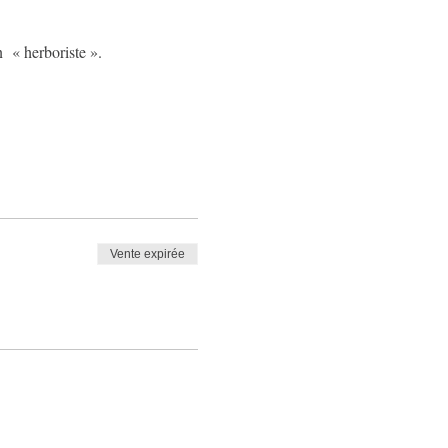
n  « herboriste ». 
Vente expirée